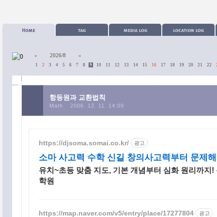
«
2026/8
»
1
2
3
4
5
6
7
8
9
10
11
12
13
14
15
16
17
18
19
20
21
22
항등원과 교환법칙
Math
2006. 12. 11. 14:09
https://djsoma.somai.co.kr/
광고
소마 사고력 수학 신길 창의사고력부터 문제
유치~초등 맞춤 지도, 기본 개념부터 심화 원리까지!
카테고리
학원
https://map.naver.com/v5/entry/place/17277804
광고