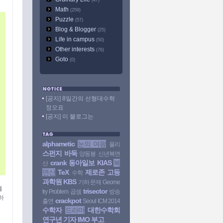
(47)
Math
(259)
Puzzle
(57)
Blog & Blogger
(25)
Life in campus
(50)
Other interests
(76)
Goto
(0)
[공지] 8일간의 선형대수학
정오표
[공지] 이 블로그는
alphametic
눈의 여왕
물리
스펀지
바둑
양동봉
신년복면
crank
동아일보
KIAS
복
산
면산
TeX
제로존
고등
수학
과학원
KBS
기하 문제
Geome
를
trisector
try Problem
곱셈
방송
하
crackpot
출연
Seoul ICM 2014
수학자
드라마
대한수학회
연구년
기자
IMO
부고