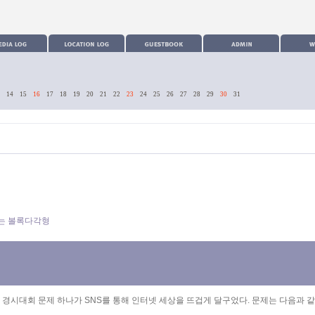
14
15
16
17
18
19
20
21
22
23
24
25
26
27
28
29
30
31
있는 볼록다각형
카테고리
 경시대회 문제 하나가 SNS를 통해 인터넷 세상을 뜨겁게 달구었다. 문제는 다음과 같