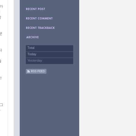
평가
식
같
문
Total
자
Today
Yesterday
을
는
 그
아