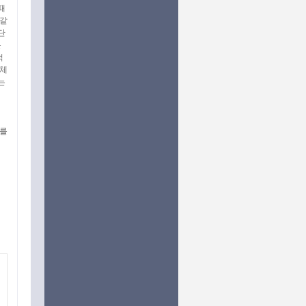
때
 같
단
를
적
 체
는
이를