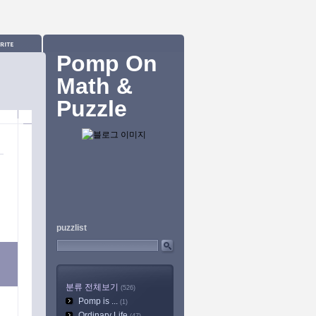
Pomp On
Math &
Puzzle
puzzlist
분류 전체보기
(526)
Pomp is ...
(1)
Ordinary Life