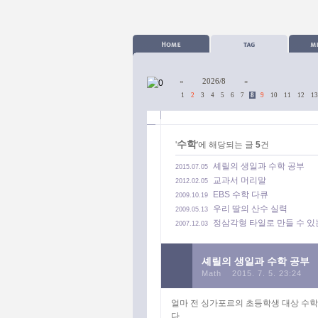
«
2026/8
»
1
2
3
4
5
6
7
8
9
10
11
12
13
수학
'
'에 해당되는 글
5
건
셰릴의 생일과 수학 공부
2015.07.05
교과서 머리말
2012.02.05
EBS 수학 다큐
2009.10.19
우리 딸의 산수 실력
2009.05.13
정삼각형 타일로 만들 수 
2007.12.03
셰릴의 생일과 수학 공부
Math
2015. 7. 5. 23:24
얼마 전 싱가포르의 초등학생 대상 수학
다.