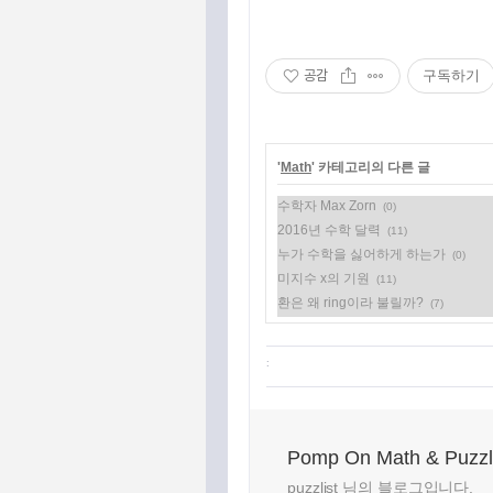
공감
구독하기
'
Math
' 카테고리의 다른 글
수학자 Max Zorn
(0)
2016년 수학 달력
(11)
누가 수학을 싫어하게 하는가
(0)
미지수 x의 기원
(11)
환은 왜 ring이라 불릴까?
(7)
:
Pomp On Math & Puzz
puzzlist 님의 블로그입니다.