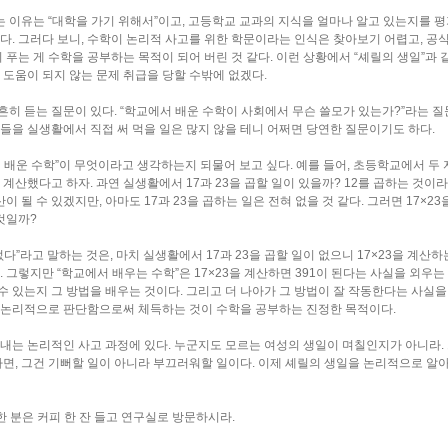
이유는 “대학을 가기 위해서”이고, 고등학교 교과의 지식을 얼마나 알고 있는지를 
최근에 올라온 글
다. 그러다 보니, 수학이 논리적 사고를 위한 학문이라는 인식은 찾아보기 어렵고, 공
 푸는 게 수학을 공부하는 목적이 되어 버린 것 같다. 이런 상황에서 “셰릴의 생일”과 
최근에 달린 댓글
 도움이 되지 않는 문제 취급을 당할 수밖에 없겠다.
최근에 받은 트랙백
히 듣는 질문이 있다. “학교에서 배운 수학이 사회에서 무슨 쓸모가 있는가?”라는 질
글 보관함
들을 실생활에서 직접 써 먹을 일은 많지 않을 테니 어쩌면 당연한 질문이기도 하다.
 배운 수학”이 무엇이라고 생각하는지 되물어 보고 싶다. 예를 들어, 초등학교에서 두 
을 계산했다고 하자. 과연 실생활에서 17과 23을 곱할 일이 있을까? 12를 곱하는 것이라
이 될 수 있겠지만, 아마도 17과 23을 곱하는 일은 전혀 없을 것 같다. 그러면 17×23
것일까?
다”라고 말하는 것은, 마치 실생활에서 17과 23을 곱할 일이 없으니 17×23을 계산하
 그렇지만 “학교에서 배우는 수학”은 17×23을 계산하면 391이 된다는 사실을 외우는
 수 있는지 그 방법을 배우는 것이다. 그리고 더 나아가 그 방법이 잘 작동한다는 사실을
 논리적으로 판단함으로써 체득하는 것이 수학을 공부하는 진정한 목적이다.
내는 논리적인 사고 과정에 있다. 누군지도 모르는 여성의 생일이 며칠인지가 아니라.
다면, 그건 기뻐할 일이 아니라 부끄러워할 일이다. 이제 셰릴의 생일을 논리적으로 알
한 분은 커피 한 잔 들고 연구실로 방문하시라.