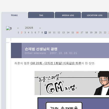
«
2026/8
»
1
2
3
4
5
6
7
8
9
10
11
12
13
14
15
16
17
18
19
20
21
22
손재범 선생님의 광팬
Other interests
2007. 10. 18. 01:21
최훈의 웹툰
GM 20회 - [2차전 1회말] 지옥같은 하루
의 한 장면.
카테고리