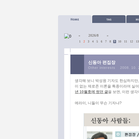
«
2026/8
»
1
2
3
4
5
6
7
8
9
10
11
12
13
신동아 편집장
Other interests
2008. 10. 
생각해 보니 박성원 기자도 한심하지만, 
이 없는 제로존 이론을 특종이라며 실
년 10월호에 썼던 글
을 보면, 이런 생
에라이, 니들이 무슨 기자냐?