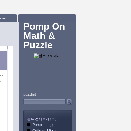
Pomp On
Math &
Puzzle
 짝
7
puzzlist
분류 전체보기
(526)
Pomp is ...
(1)
Ordinary Life