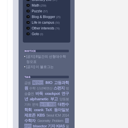
(47)
Math
(259)
Puzzle
(57)
Blog & Blogger
(25)
Life in campus
(50)
Other interests
(76)
Goto
(0)
[공지] 8일간의 선형대수학
정오표
[공지] 이 블로그는
복면산
IMO
고등과학
곱셈
원
스펀지
수학
신년복면산
방
바둑
crackpot
연구
송출연
년
alphametic
부고
양동봉
눈의 여왕
대한수
기하 문제
학회
crank
TeX
동아일보
제로존
KBS
Seoul ICM 2014
수학자
드
Geometry Problem
라마
trisector
기자
KIAS
물