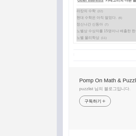
'
Other interests
' 카테고리의 다른 
라캉의 수학
(22)
현대 수학은 아직 멀었다.
(6)
정신나간 신동아
(7)
노벨상 수상자를 15명이나 배출한 
노벨 물리학상
(11)
:
Pomp On Math & Puzz
puzzlist 님의 블로그입니다.
구독하기