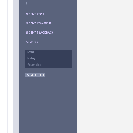
리
Total
Today
Yesterday