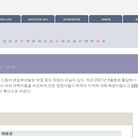
14
15
16
17
18
19
20
21
22
23
24
25
26
27
28
29
30
31
21. 12:30
신동아 편집부야말로 막장 중의 막장이 아닐까 싶다. 작년 2007년 8월호에 황당하기
어서 여러 과학자들을 피곤하게 만든 멍청이들이 학계의 지적에 대해 해명이랍시고
200
각이 확신으로 바뀐다.
카테고리