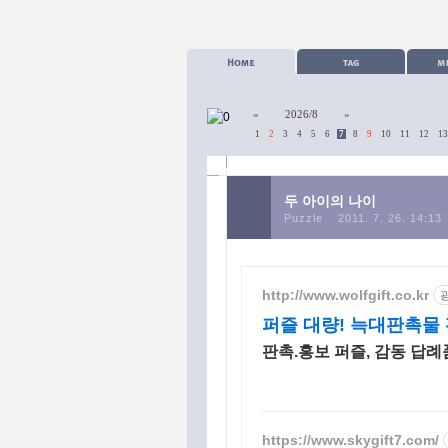
«
2026/8
»
1
2
3
4
5
6
7
8
9
10
11
12
13
두 아이의 나이
Puzzle
2011. 7. 26. 14:13
http://www.wolfgift.co.kr
퍼즐 대량! 늑대판촉물
판촉.홍보 퍼즐, 감동 답례품
https://www.skygift7.com/