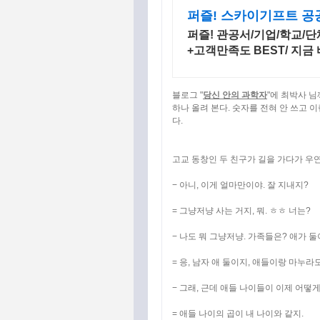
퍼즐! 스카이기프트 공
퍼즐! 관공서/기업/학교/단
+고객만족도 BEST/ 지금
블로그 "
당신 안의 과학자
"에 최박사 
하나 올려 본다. 숫자를 전혀 안 쓰고
이
다.
고교 동창인 두 친구가 길을 가다가 우연
− 아니, 이게 얼마만이야. 잘 지내지?
= 그냥저냥 사는 거지, 뭐. ㅎㅎ 너는?
− 나도 뭐 그냥저냥. 가족들은? 애가 
= 응, 남자 애 둘이지, 애들이랑 마누라도
− 그래, 근데 애들 나이들이 이제 어떻게
= 애들 나이의 곱이 내 나이와 같지.