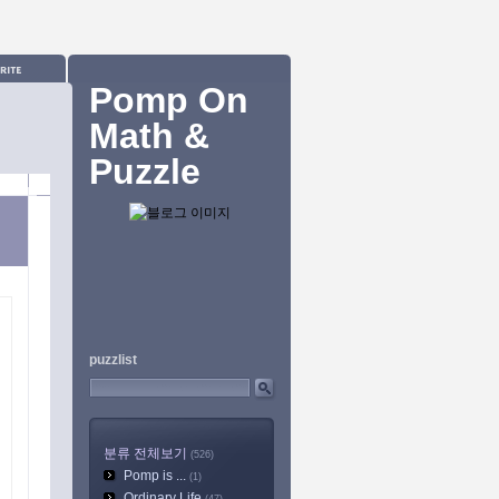
Pomp On
Math &
Puzzle
puzzlist
분류 전체보기
(526)
Pomp is ...
(1)
Ordinary Life