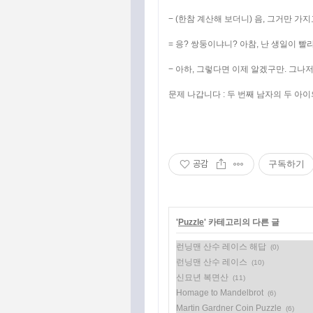
− (한참 계산해 보더니) 음, 그거만 
= 응? 쌍둥이냐니? 아참, 난 생일이 빨
− 아하, 그렇다면 이제 알겠구만. 그나
문제 나갑니다 : 두 번째 남자의 두 아
공감
구독하기
'
Puzzle
' 카테고리의 다른 글
런닝맨 산수 레이스 해답
(0)
런닝맨 산수 레이스
(10)
신묘년 복면산
(11)
Homage to Mandelbrot
(6)
Martin Gardner Coin Puzzle
(6)