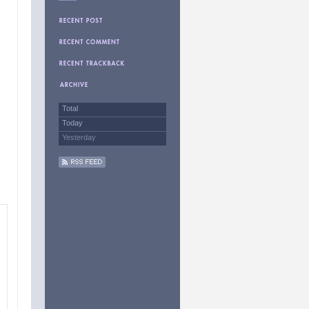
Total
Today
Yesterday