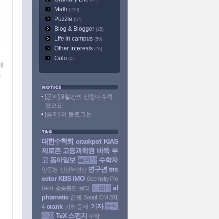
(47)
Math
(259)
Puzzle
(57)
Blog & Blogger
(25)
Life in campus
(50)
Other interests
(76)
Goto
(0)
제
꿨
[공지] 8일간의 선형대수학
정오표
[공지] 이 블로그는
대한수학회
crackpot
KIAS
제로존
고등과학원
바둑
부
고
동아일보
복면산
수학자
연구년
tris
양동봉
신년복면산
ector
KBS
IMO
Geometry Pro
드라마
al
blem
방송출연
물리
phametic
곱셈
Seoul ICM 201
crank
기자
눈의
4
기하 문제
여왕
TeX
스펀지
수학