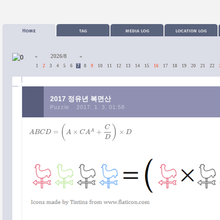
«
2026/8
»
1
2
3
4
5
6
7
8
9
10
11
12
13
14
15
16
17
18
19
20
21
22
2017 정유년 복면산
Puzzle
2017. 1. 3. 01:58
(
)
C
=
×
+
×
A
A
B
C
D
A
C
A
D
A
B
C
D
=
(
A
×
C
A
A
+
C
D
)
×
D
D
카테고리