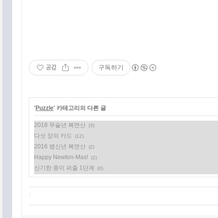
공감
구독하기
공지사항
'
Puzzle
' 카테고리의 다른 글
2018 무술년 복면산
(3)
태그목록
다섯 장의 카드
(12)
2016 병신년 복면산
(2)
Happy Newton-Mas!
(2)
신기한 종이 퍼즐 1단계
(0)
: