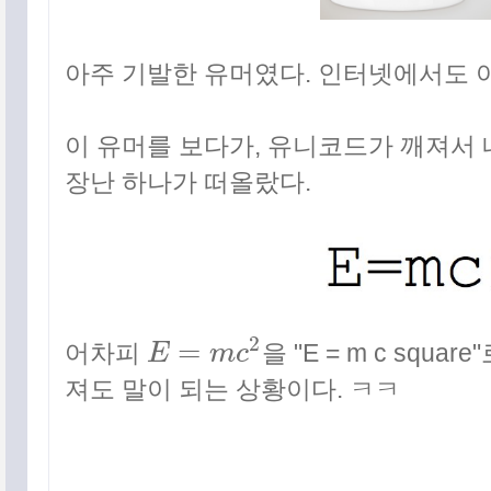
아주 기발한 유머였다. 인터넷에서도 아
이 유머를 보다가, 유니코드가 깨져서
장난 하나가 떠올랐다.
2
=
어차피
E
m
c
을 "E = m c squ
E
=
m
c
2
져도 말이 되는 상황이다. ㅋㅋ