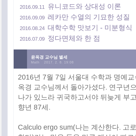
유니코드와 상대성 이론
2016.09.11
레카만 수열의 기묘한 성질
2016.09.09
대학수학 맛보기 - 미분형식
2016.08.24
정다면체와 한 점
2016.07.09
공지사항
윤옥경 교수님 별세
Math
2017. 2. 8. 19:08
2016년 7월 7일 서울대 수학과 명예
태그목록
옥경 교수님께서 돌아가셨다. 연구년
나가 있느라 귀국하고서야 뒤늦게 부고
향년 87세.
Calculo ergo sum(나는 계산한다. 