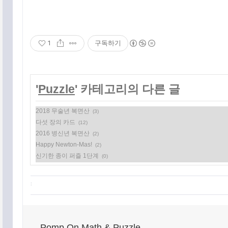
1
구독하기
'
Puzzle
' 카테고리의 다른 글
2018 무술년 복면산
(3)
다섯 장의 카드
(12)
2016 병신년 복면산
(2)
Happy Newton-Mas!
(2)
신기한 종이 퍼즐 1단계
(0)
:
Pomp On Math & Puzzle