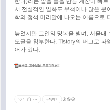
한다)라는 말을 들을 만큼 계산이 빠르
서 전설적인 일화도 무척이나 많은 분
최근에 올라온 글
학의 정석 머리말에 나오는 이름으로 
최근에 달린 댓글
최근에 받은 트랙백
글 보관함
늦었지만 고인의 명복을 빌며, 서울대
모글을 첨부한다. Tistory의 버그로 
어가 있다.
윤옥경_교수님을_추모하며.pdf
1
구독하기