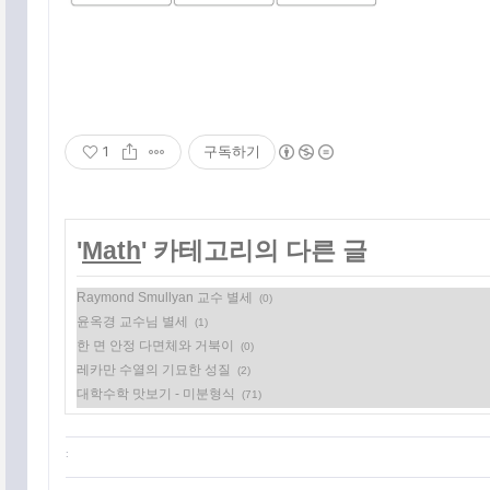
1
구독하기
'
Math
' 카테고리의 다른 글
Raymond Smullyan 교수 별세
(0)
윤옥경 교수님 별세
(1)
한 면 안정 다면체와 거북이
(0)
레카만 수열의 기묘한 성질
(2)
대학수학 맛보기 - 미분형식
(71)
: