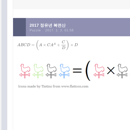
2017 정유년 복면산
Puzzle
2017. 1. 3. 01:58
(
)
C
=
×
+
×
A
A
B
C
D
A
C
A
D
A
B
C
D
=
(
A
×
C
A
A
+
C
D
)
×
D
D