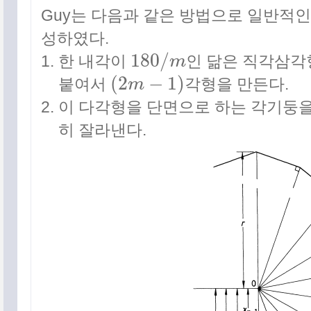
Guy는 다음과 같은 방법으로 일반적인 unis
성하였다.
180
/
한 내각이
m
인 닮은 직각삼각
180
/
m
(
2
−
1
)
붙여서
m
각형을 만든다.
(
2
m
−
1
)
이 다각형을 단면으로 하는 각기둥을
히 잘라낸다.