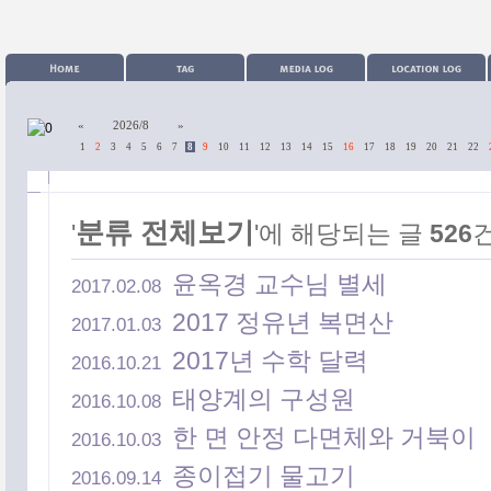
«
2026/8
»
1
2
3
4
5
6
7
8
9
10
11
12
13
14
15
16
17
18
19
20
21
22
분류 전체보기
'
'에 해당되는 글
526
윤옥경 교수님 별세
2017.02.08
2017 정유년 복면산
2017.01.03
2017년 수학 달력
2016.10.21
태양계의 구성원
2016.10.08
카테고리
한 면 안정 다면체와 거북이
2016.10.03
종이접기 물고기
2016.09.14